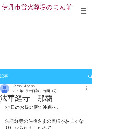
伊丹市営火葬場のまん前
記事
Kenshi Mineishi
2021年1月29日
読了時間: 1分
法華経寺 那覇
27日のお昼の便で沖縄へ。
法華経寺の住職さまの奥様がお亡くな
りになられましたので。