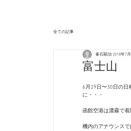
全ての記事
峯石顯治
2018年7
富士山
6月29日〜30日
に・・・
函館空港は濃霧で着
機内のアナウンスで