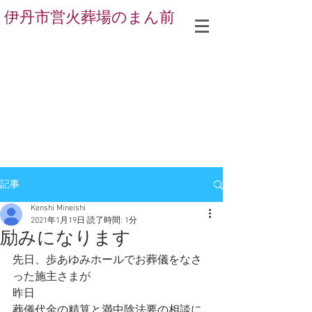
伊丹市営火葬場のまん前
記事
Kenshi Mineishi
2021年1月19日
読了時間: 1分
励みになります
先日、歩あゆみホールでお葬儀をなさ
った施主さまが
昨日
葬儀代金の精算と満中陰法要の相談に